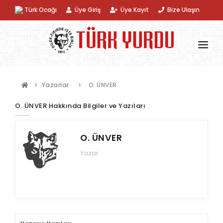
Türk Ocağı
Üye Giriş
Üye Kayıt
Bize Ulaşın
KURUMSAL
Yazarlar
O. ÜNVER
KATEGORILER
O. ÜNVER Hakkında Bilgiler ve Yazıları
DERGI
O. ÜNVER
KITAP
Yazar
ÜRÜN
DIZIN
YAZARLAR