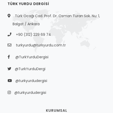
TÜRK YURDU DERGISI
Türk Ocağı Cad. Prof. Dr. Osman Turan Sok. Nu: 1,
Balgat / Ankara
+90 (312) 229 69 74
turkyurdu@turkyurdu.com.tr
@TurkYurduDergisi
@TurkYurduDergi
@turkyurdudergisi
@turkyurdudergisi
KURUMSAL