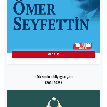
İNCELE
Türk Yurdu Bibliyografyası
(2011-2023)