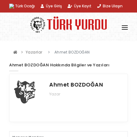
Türk Ocağı
Üye Giriş
Üye Kayıt
Bize Ulaşın
KURUMSAL
Yazarlar
Ahmet BOZDOĞAN
KATEGORILER
Ahmet BOZDOĞAN Hakkında Bilgiler ve Yazıları
DERGI
Ahmet BOZDOĞAN
KITAP
Yazar
ÜRÜN
DIZIN
YAZARLAR