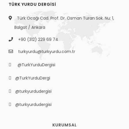
TÜRK YURDU DERGISI
Türk Ocağı Cad. Prof. Dr. Osman Turan Sok. Nu: 1,
Balgat / Ankara
+90 (312) 229 69 74
turkyurdu@turkyurdu.com.tr
@TurkYurduDergisi
@TurkYurduDergi
@turkyurdudergisi
@turkyurdudergisi
KURUMSAL