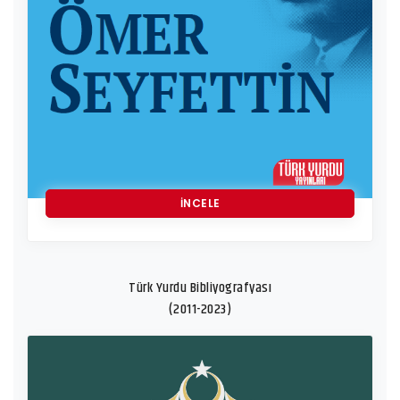
İNCELE
Türk Yurdu Bibliyografyası
(2011-2023)