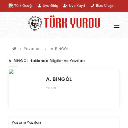
Türk Ocağı
Üye Giriş
Üye Kayıt
Bize Ulaşın
KURUMSAL
Yazarlar
A. BINGÖL
KATEGORILER
A. BINGÖL Hakkında Bilgiler ve Yazıları
DERGI
A. BINGÖL
KITAP
Yazar
ÜRÜN
DIZIN
YAZARLAR
Yazarın Yazıları