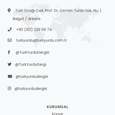
Türk Ocağı Cad. Prof. Dr. Osman Turan Sok. Nu: 1,
Balgat / Ankara
+90 (312) 229 69 74
turkyurdu@turkyurdu.com.tr
@TurkYurduDergisi
@TurkYurduDergi
@turkyurdudergisi
@turkyurdudergisi
KURUMSAL
Künye